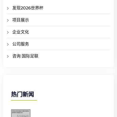
发现2026世界杯
项目展示
企业文化
公司服务
咨询 国际足联
热门新闻