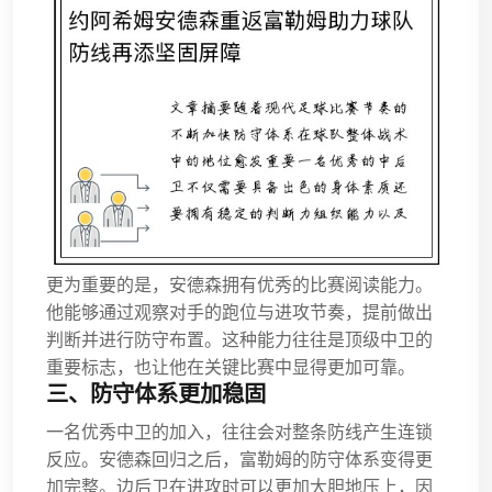
更为重要的是，安德森拥有优秀的比赛阅读能力。
他能够通过观察对手的跑位与进攻节奏，提前做出
判断并进行防守布置。这种能力往往是顶级中卫的
重要标志，也让他在关键比赛中显得更加可靠。
三、防守体系更加稳固
一名优秀中卫的加入，往往会对整条防线产生连锁
反应。安德森回归之后，富勒姆的防守体系变得更
加完整。边后卫在进攻时可以更加大胆地压上，因