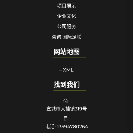
项目展示
企业文化
公司服务
咨询 国际足联
网站地图
– XML
找到我们
宣城市大捕镇319号
电话: 13594780264