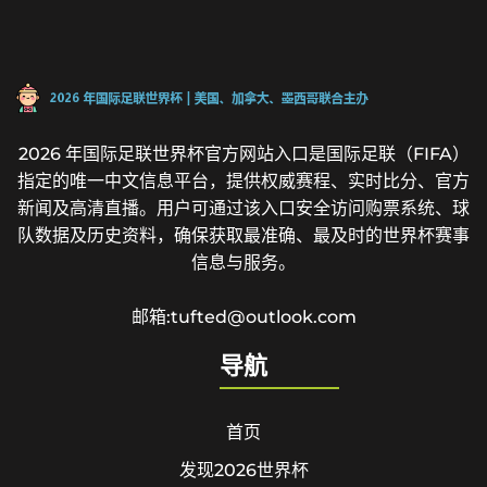
2026 年国际足联世界杯官方网站入口是国际足联（FIFA）
指定的唯一中文信息平台，提供权威赛程、实时比分、官方
新闻及高清直播。用户可通过该入口安全访问购票系统、球
队数据及历史资料，确保获取最准确、最及时的世界杯赛事
信息与服务。
邮箱:tufted@outlook.com
导航
首页
发现2026世界杯