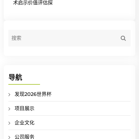
术启示价值评估探
导航
发现2026世界杯
项目展示
企业文化
公司服务