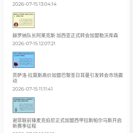
2026-07-15 13:04:14
赫罗纳队长阿莱克斯·加西亚正式转会加盟勒沃库森
2026-07-15 12:07:21
贡萨洛·拉莫斯高价加盟巴黎圣日耳曼引发转会市场震
动
2026-07-15 11:11:41
谢菲联前锋麦克伯尼正式加盟西甲拉斯帕尔马斯开启
新赛季征程