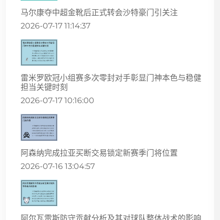
马尔康夺中超金靴后正式转会沙特豪门引关注
2026-07-17 11:14:37
雷米罗欧冠小组赛多次零封对手彰显门神本色与稳健
担当关键时刻
2026-07-17 10:16:00
阿森纳完成拉亚买断交易锁定新赛季门将位置
2026-07-16 13:04:57
阿尔瓦雷斯防守贡献分析及其对球队整体战术的影响