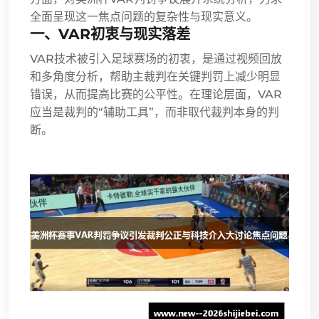
全面呈现这一焦点问题的复杂性与现实意义。
一、VAR初衷与现实落差
VAR技术被引入足球赛场的初衷，是通过视频回放
和多角度分析，帮助主裁判在关键判罚上减少明显
错误，从而提高比赛的公平性。在理论层面，VAR
应当是裁判的“辅助工具”，而非取代裁判本身的判
断。