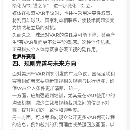
简化为“对错之争”，进一步激化了对立。
媒体在报道VAR争议时，也往往采用冲突性叙事，
将判罚与球队、国家利益相联系，使技术问题演变
为情感与立场的对抗。
久而久之，球迷对VAR的信任度可能下降，甚至产
生“有VAR反而更不公平”的观感。这种信任危机，
正是科技介入体育赛事必须正视的副作用。
世界杯赛程
四、规则完善与未来方向
面对美洲杯VAR判罚引发的广泛争议，国际足联和
赛事组织者需要重新审视相关规则与执行标准，确
保VAR介入条件更加清晰、统一。
一方面，应加强裁判培训，尤其是在VAR使用中的
沟通机制，减少主裁与视频裁判之间的信息不对
称，提升判罚的一致性和透明度。
另一方面，可以考虑向观众公开更多VAR判罚过程
的信息，例如裁判的判罚理由或关键回放画面，以