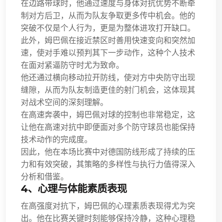
在边路带球时，他通过速度与身体对抗优势不断牵
制对方后卫，从而为队友争取更多传中机会。他的
突破不仅是个人行为，更是为整体进攻打开缺口。
此外，姆巴佩在接近禁区时善用快速变向和突然加
速，使对手难以预判其下一步动作，这种个人技术
在面对紧逼防守时尤为致命。
他还通过横向移动拉开防线，使对方中央防守出现
缝隙，从而为队友制造更佳的射门机会，这体现其
对战术空间的深刻理解。
在高速奔袭中，姆巴佩对球的控制也非常稳定，这
让他在高速对抗中即便面对多个防守球员也能保持
技术动作的完成度。
因此，他在本场比赛中对德国防线形成了持续的压
力和有效突破，其策略的多样性与执行力值得深入
分析和借鉴。
4、心理与体能素质表现
在高强度对抗下，姆巴佩的心理素质表现得尤为突
出。他在比赛关键时刻能够保持冷静，这种心理稳