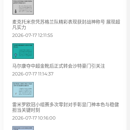
麦克托米奈凭苏格兰队精彩表现获封战神称号 展现超
凡实力
2026-07-17 12:11:55
马尔康夺中超金靴后正式转会沙特豪门引关注
2026-07-17 11:14:37
雷米罗欧冠小组赛多次零封对手彰显门神本色与稳健
担当关键时刻
2026-07-17 10:16:00